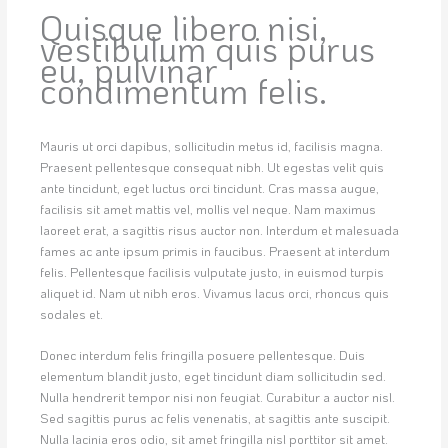
Quisque libero nisi,
vestibulum quis purus
eu, pulvinar
condimentum felis.
Mauris ut orci dapibus, sollicitudin metus id, facilisis magna.
Praesent pellentesque consequat nibh. Ut egestas velit quis
ante tincidunt, eget luctus orci tincidunt. Cras massa augue,
facilisis sit amet mattis vel, mollis vel neque. Nam maximus
laoreet erat, a sagittis risus auctor non. Interdum et malesuada
fames ac ante ipsum primis in faucibus. Praesent at interdum
felis. Pellentesque facilisis vulputate justo, in euismod turpis
aliquet id. Nam ut nibh eros. Vivamus lacus orci, rhoncus quis
sodales et.
Donec interdum felis fringilla posuere pellentesque. Duis
elementum blandit justo, eget tincidunt diam sollicitudin sed.
Nulla hendrerit tempor nisi non feugiat. Curabitur a auctor nisl.
Sed sagittis purus ac felis venenatis, at sagittis ante suscipit.
Nulla lacinia eros odio, sit amet fringilla nisl porttitor sit amet.