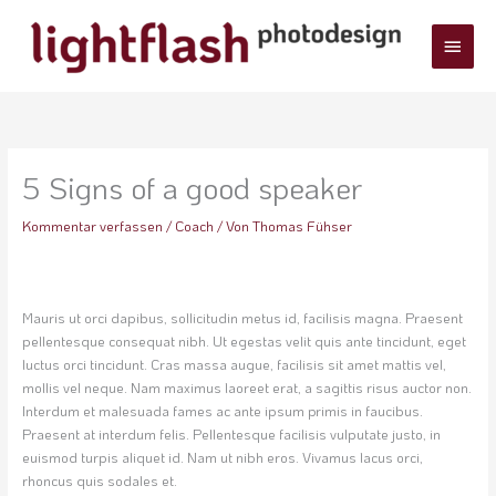
Zum
Haup
Inhalt
springen
5 Signs of a good speaker
Kommentar verfassen
/
Coach
/ Von
Thomas Fühser
Mauris ut orci dapibus, sollicitudin metus id, facilisis magna. Praesent
pellentesque consequat nibh. Ut egestas velit quis ante tincidunt, eget
luctus orci tincidunt. Cras massa augue, facilisis sit amet mattis vel,
mollis vel neque. Nam maximus laoreet erat, a sagittis risus auctor non.
Interdum et malesuada fames ac ante ipsum primis in faucibus.
Praesent at interdum felis. Pellentesque facilisis vulputate justo, in
euismod turpis aliquet id. Nam ut nibh eros. Vivamus lacus orci,
rhoncus quis sodales et.