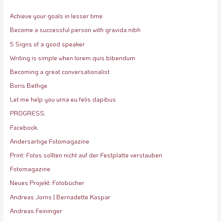
Achieve your goals in lesser time
Become a successful person with gravida nibh
5 Signs of a good speaker
Writing is simple when lorem quis bibendum
Becoming a great conversationalist
Boris Bethge
Let me help you urna eu felis dapibus
PROGRESS.
Facebook.
Andersartige Fotomagazine
Print: Fotos sollten nicht auf der Festplatte verstauben
Fotomagazine
Neues Projekt: Fotobücher
Andreas Jorns | Bernadette Kaspar
Andreas Feininger