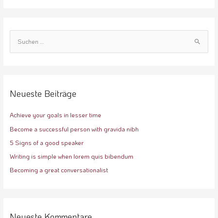
S
u
c
h
e
Neueste Beiträge
n
Achieve your goals in lesser time
n
a
Become a successful person with gravida nibh
c
5 Signs of a good speaker
h
Writing is simple when lorem quis bibendum
:
Becoming a great conversationalist
Neueste Kommentare