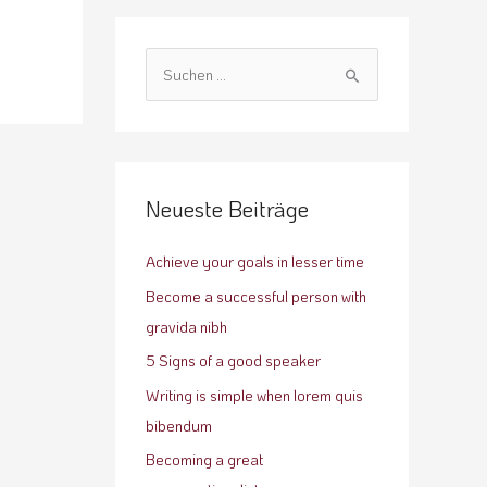
S
u
c
h
e
Neueste Beiträge
n
n
Achieve your goals in lesser time
a
Become a successful person with
c
gravida nibh
h
5 Signs of a good speaker
:
Writing is simple when lorem quis
bibendum
Becoming a great