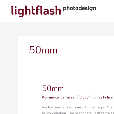
Zum
Inhalt
springen
50mm
50mm
50mm
Kommentar verfassen
/
Blog
/
Thomas Fühse
Vor kurzem habe ich einen Blogbeitrag zu Sta
hervorgehoben. Eine besondere Festbrennweit