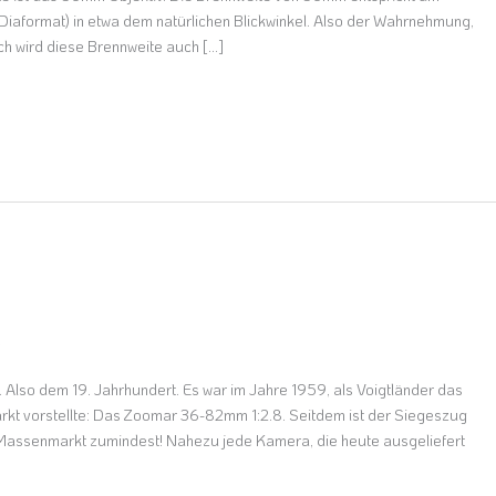
Diaformat) in etwa dem natürlichen Blickwinkel. Also der Wahrnehmung,
ch wird diese Brennweite auch […]
r
e. Also dem 19. Jahrhundert. Es war im Jahre 1959, als Voigtländer das
rkt vorstellte: Das Zoomar 36-82mm 1:2.8. Seitdem ist der Siegeszug
 Massenmarkt zumindest! Nahezu jede Kamera, die heute ausgeliefert