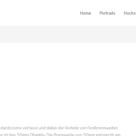
Home
Portraits
Hochz
r
ndardzooms verfasst und dabei die Vorteile von Festbrennweiten
e ist das 50mm Objektiv. Die Brennweite von 50mm entspricht am