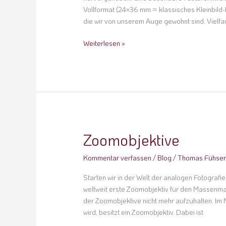
Vollformat (24×36 mm = klassisches Kleinbild-
die wir von unserem Auge gewohnt sind. Vielfa
Weiterlesen »
Zoomobjektive
Zoomobjektive
Kommentar verfassen
/
Blog
/
Thomas Fühse
Starten wir in der Welt der analogen Fotografi
weltweit erste Zoomobjektiv für den Massenma
der Zoomobjektive nicht mehr aufzuhalten. Im
wird, besitzt ein Zoomobjektiv. Dabei ist