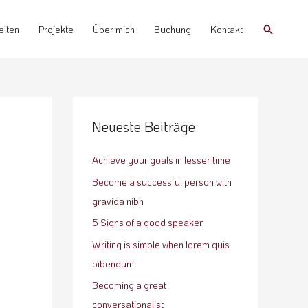
Suchen
eiten
Projekte
Über mich
Buchung
Kontakt
Neueste Beiträge
Achieve your goals in lesser time
Become a successful person with
gravida nibh
5 Signs of a good speaker
Writing is simple when lorem quis
bibendum
Becoming a great
conversationalist