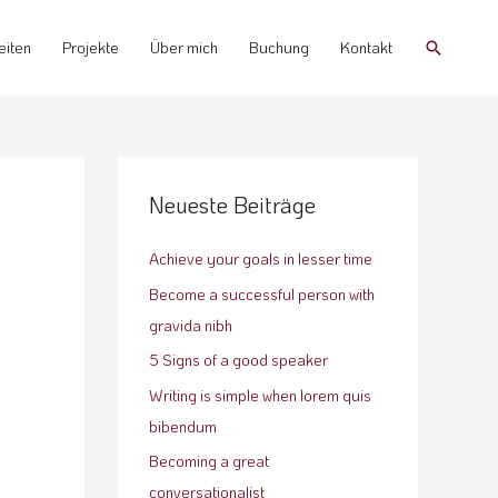
Suchen
eiten
Projekte
Über mich
Buchung
Kontakt
Neueste Beiträge
Achieve your goals in lesser time
Become a successful person with
gravida nibh
5 Signs of a good speaker
Writing is simple when lorem quis
bibendum
Becoming a great
conversationalist