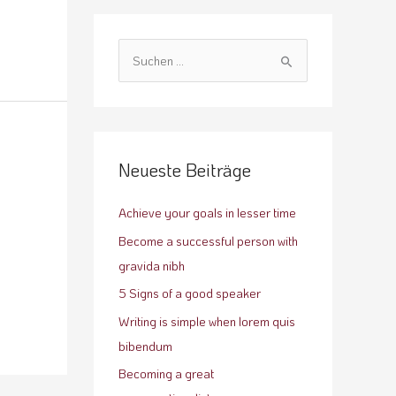
S
u
c
h
e
Neueste Beiträge
n
n
Achieve your goals in lesser time
a
Become a successful person with
c
gravida nibh
h
5 Signs of a good speaker
:
Writing is simple when lorem quis
bibendum
Becoming a great