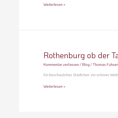
Weiterlesen »
Rothenburg ob der T
Rothenburg
ob
Kommentar verfassen
/
Blog
/
Thomas Fühse
der
Tauber
Ein beschauliches Städtchen, ein schöner Weih
Weiterlesen »