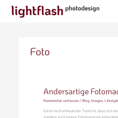
Zum
Inhalt
springen
Foto
Andersartige Fotoma
Andersartige
Fotomagazine
Kommentar verfassen
/
Blog
,
Images
,
Lifestyl
Ein für mich erfreulicher Trend ist, dass sich 
sondern auch eigene Fotomagazine entwickeln.