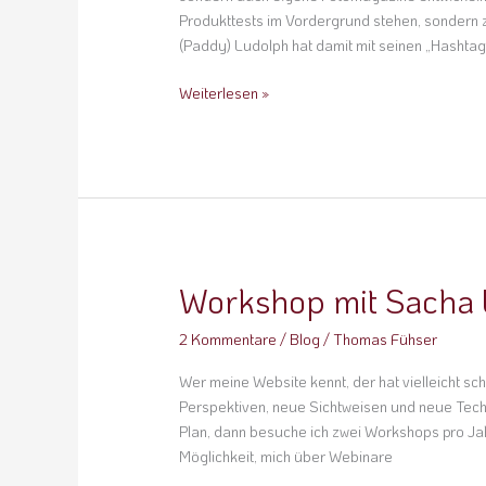
Produkttests im Vordergrund stehen, sondern zu
(Paddy) Ludolph hat damit mit seinen „Hasht
Weiterlesen »
Workshop mit Sacha
Workshop
mit
2 Kommentare
/
Blog
/
Thomas Fühser
Sacha
Leyendecker
Wer meine Website kennt, der hat vielleicht s
Perspektiven, neue Sichtweisen und neue Tech
Plan, dann besuche ich zwei Workshops pro Jahr
Möglichkeit, mich über Webinare