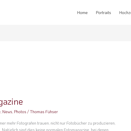
Home
Portraits
Hochz
gazine
e
,
News
,
Photos
/
Thomas Fühser
immer mehr Fotografen trauen, nicht nur Fotobücher zu produzieren,
 Natürlich sind dies keine normalen Fotomagazine, bei denen