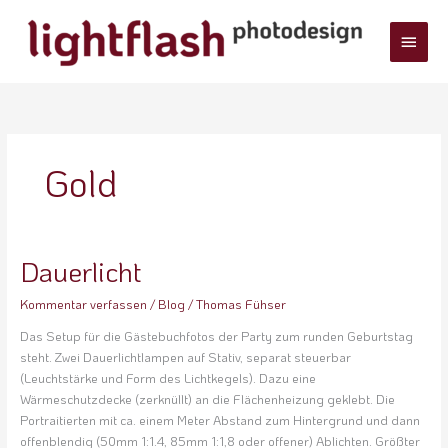
Zum
Haup
Inhalt
springen
Gold
Dauerlicht
Dauerlicht
Kommentar verfassen
/
Blog
/
Thomas Fühser
Das Setup für die Gästebuchfotos der Party zum runden Geburtstag
steht. Zwei Dauerlichtlampen auf Stativ, separat steuerbar
(Leuchtstärke und Form des Lichtkegels). Dazu eine
Wärmeschutzdecke (zerknüllt) an die Flächenheizung geklebt. Die
Portraitierten mit ca. einem Meter Abstand zum Hintergrund und dann
offenblendig (50mm 1:1.4, 85mm 1:1,8 oder offener) Ablichten. Größter