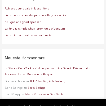
n
Achieve your goals in lesser time
n
a
Become a successful person with gravida nibh
c
5 Signs of a good speaker
h
Writing is simple when lorem quis bibendum
:
Becoming a great conversationalist
Neueste Kommentare
Is Black a Color? • Ausstellung in der Leica Galerie Düsseldorf
zu
Andreas Jorns | Bernadette Kaspar
Stefanie Heide
zu
TFP-Shooting in Nürnberg
Boris Bethge
zu
Boris Bethge
JosefGaggl
zu
Marco Gressler – Das Buch
Lisa Winter
zu
booking