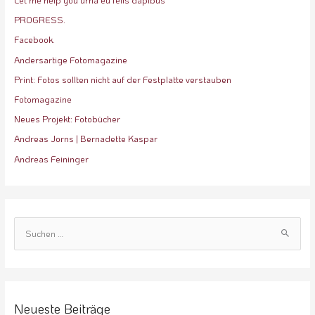
Let me help you urna eu felis dapibus
PROGRESS.
Facebook.
Andersartige Fotomagazine
Print: Fotos sollten nicht auf der Festplatte verstauben
Fotomagazine
Neues Projekt: Fotobücher
Andreas Jorns | Bernadette Kaspar
Andreas Feininger
S
u
c
h
e
Neueste Beiträge