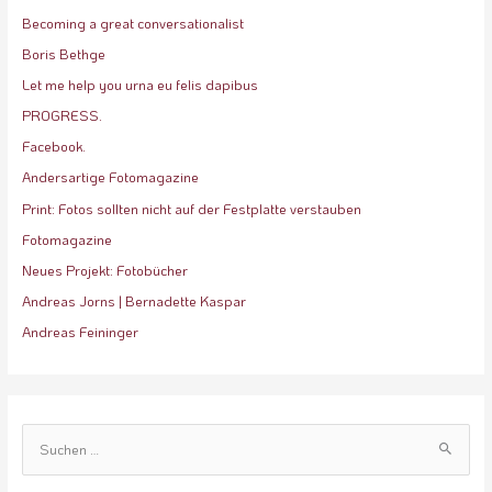
Becoming a great conversationalist
Boris Bethge
Let me help you urna eu felis dapibus
PROGRESS.
Facebook.
Andersartige Fotomagazine
Print: Fotos sollten nicht auf der Festplatte verstauben
Fotomagazine
Neues Projekt: Fotobücher
Andreas Jorns | Bernadette Kaspar
Andreas Feininger
S
u