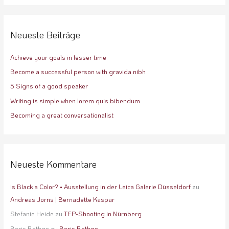
c
h
e
Neueste Beiträge
n
Achieve your goals in lesser time
n
a
Become a successful person with gravida nibh
c
5 Signs of a good speaker
h
Writing is simple when lorem quis bibendum
:
Becoming a great conversationalist
Neueste Kommentare
Is Black a Color? • Ausstellung in der Leica Galerie Düsseldorf
zu
Andreas Jorns | Bernadette Kaspar
Stefanie Heide
zu
TFP-Shooting in Nürnberg
Boris Bethge
zu
Boris Bethge