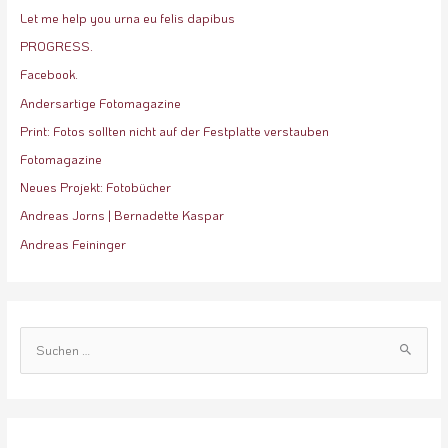
Let me help you urna eu felis dapibus
PROGRESS.
Facebook.
Andersartige Fotomagazine
Print: Fotos sollten nicht auf der Festplatte verstauben
Fotomagazine
Neues Projekt: Fotobücher
Andreas Jorns | Bernadette Kaspar
Andreas Feininger
S
u
c
h