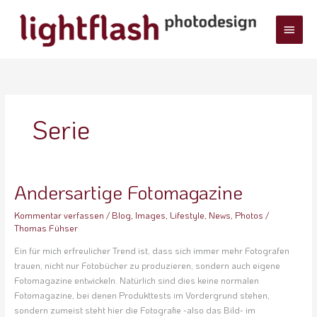
Zum
Haup
Inhalt
springen
Serie
Andersartige Fotomagazine
Andersartige
Fotomagazine
Kommentar verfassen
/
Blog
,
Images
,
Lifestyle
,
News
,
Photos
/
Thomas Fühser
Ein für mich erfreulicher Trend ist, dass sich immer mehr Fotografen
trauen, nicht nur Fotobücher zu produzieren, sondern auch eigene
Fotomagazine entwickeln. Natürlich sind dies keine normalen
Fotomagazine, bei denen Produkttests im Vordergrund stehen,
sondern zumeist steht hier die Fotografie -also das Bild- im