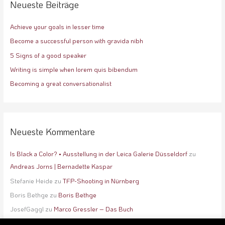
e
Neueste Beiträge
n
Achieve your goals in lesser time
n
a
Become a successful person with gravida nibh
c
5 Signs of a good speaker
h
Writing is simple when lorem quis bibendum
:
Becoming a great conversationalist
Neueste Kommentare
Is Black a Color? • Ausstellung in der Leica Galerie Düsseldorf
zu
Andreas Jorns | Bernadette Kaspar
Stefanie Heide
zu
TFP-Shooting in Nürnberg
Boris Bethge
zu
Boris Bethge
JosefGaggl
zu
Marco Gressler – Das Buch
Lisa Winter
zu
booking