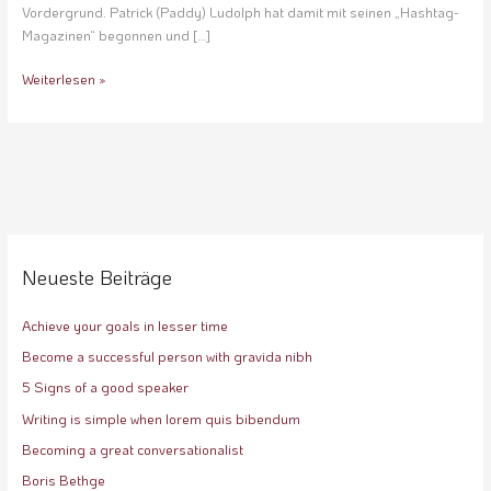
Vordergrund. Patrick (Paddy) Ludolph hat damit mit seinen „Hashtag-
Magazinen“ begonnen und […]
Weiterlesen »
Neueste Beiträge
Achieve your goals in lesser time
Become a successful person with gravida nibh
5 Signs of a good speaker
Writing is simple when lorem quis bibendum
Becoming a great conversationalist
Boris Bethge