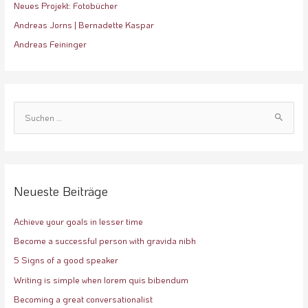
Neues Projekt: Fotobücher
Andreas Jorns | Bernadette Kaspar
Andreas Feininger
S
u
c
h
e
Neueste Beiträge
n
Achieve your goals in lesser time
n
a
Become a successful person with gravida nibh
c
5 Signs of a good speaker
h
Writing is simple when lorem quis bibendum
:
Becoming a great conversationalist