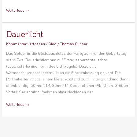
Weiterlesen »
Dauerlicht
Dauerlicht
Kommentar verfassen
/
Blog
/
Thomas Fühser
Das Setup für die Gästebuchfotos der Party zum runden Geburtstag
steht. Zwei Dauerlichtlampen auf Stativ, separat steuerbar
(Leuchtstärke und Form des Lichtkegels). Dazu eine
Wärmeschutzdecke (zerknüllt) an die Flächenheizung geklebt. Die
Portraitierten mit ca. einem Meter Abstand zum Hintergrund und dann
offenblendig (50mm 1:1.4, 85mm 1:1,8 oder offener) Ablichten. Größter
Vorteil: Serienbildaufnahmen ohne Nachladen der
Weiterlesen »