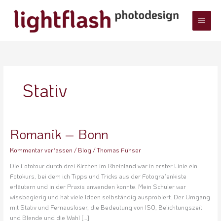
Zum
Haup
Inhalt
springen
Stativ
Romanik – Bonn
Romanik
–
Kommentar verfassen
/
Blog
/
Thomas Fühser
Bonn
Die Fototour durch drei Kirchen im Rheinland war in erster Linie ein
Fotokurs, bei dem ich Tipps und Tricks aus der Fotografenkiste
erläutern und in der Praxis anwenden konnte. Mein Schüler war
wissbegierig und hat viele Ideen selbständig ausprobiert. Der Umgang
mit Stativ und Fernauslöser, die Bedeutung von ISO, Belichtungszeit
und Blende und die Wahl […]