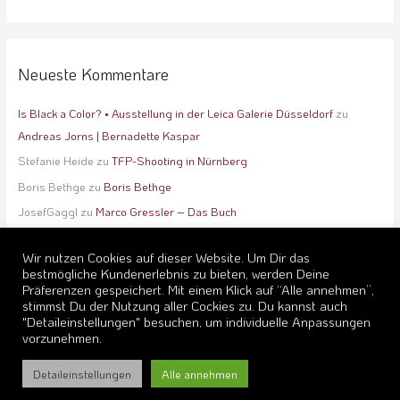
Neueste Kommentare
Is Black a Color? • Ausstellung in der Leica Galerie Düsseldorf
zu
Andreas Jorns | Bernadette Kaspar
Stefanie Heide
zu
TFP-Shooting in Nürnberg
Boris Bethge
zu
Boris Bethge
JosefGaggl
zu
Marco Gressler – Das Buch
Lisa Winter
zu
booking
Wir nutzen Cookies auf dieser Website. Um Dir das
bestmögliche Kundenerlebnis zu bieten, werden Deine
Präferenzen gespeichert. Mit einem Klick auf “Alle annehmen”,
stimmst Du der Nutzung aller Cockies zu. Du kannst auch
"Detaileinstellungen" besuchen, um individuelle Anpassungen
vorzunehmen.
Copyright © 2026
lightflash photodesign
Detaileinstellungen
Alle annehmen
Rechtshinweise
Impressum
Kosten