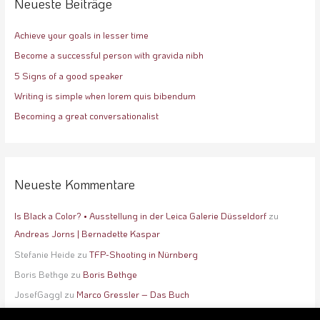
e
Neueste Beiträge
n
Achieve your goals in lesser time
n
a
Become a successful person with gravida nibh
c
5 Signs of a good speaker
h
Writing is simple when lorem quis bibendum
:
Becoming a great conversationalist
Neueste Kommentare
Is Black a Color? • Ausstellung in der Leica Galerie Düsseldorf
zu
Andreas Jorns | Bernadette Kaspar
Stefanie Heide
zu
TFP-Shooting in Nürnberg
Boris Bethge
zu
Boris Bethge
JosefGaggl
zu
Marco Gressler – Das Buch
Lisa Winter
zu
booking