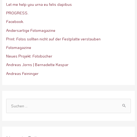
Let me help you urna eu felis dapibus
PROGRESS.
Facebook.
Andersartige Fotomagazine
Print: Fotos sollten nicht auf der Festplatte verstauben
Fotomagazine
Neues Projekt: Fotobücher
Andreas Jorns | Bernadette Kaspar
Andreas Feininger
S
u
c
h