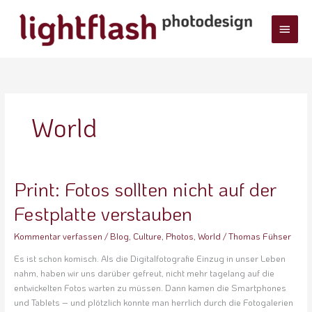
Zum
Haup
Inhalt
springen
World
Print: Fotos sollten nicht auf der
Print:
Fotos
Festplatte verstauben
sollten
nicht
Kommentar verfassen
/
Blog
,
Culture
,
Photos
,
World
/
Thomas Fühser
auf
der
Es ist schon komisch. Als die Digitalfotografie Einzug in unser Leben
Festplatte
nahm, haben wir uns darüber gefreut, nicht mehr tagelang auf die
verstauben
entwickelten Fotos warten zu müssen. Dann kamen die Smartphones
und Tablets – und plötzlich konnte man herrlich durch die Fotogalerien