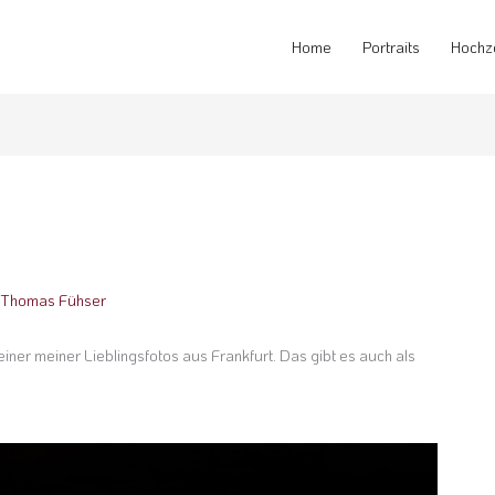
Home
Portraits
Hochz
n
Thomas Fühser
iner meiner Lieblingsfotos aus Frankfurt. Das gibt es auch als