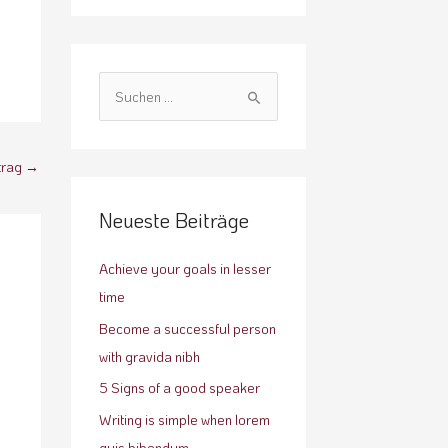
S
u
c
trag
→
h
e
Neueste Beiträge
n
n
Achieve your goals in lesser
a
time
c
Become a successful person
h
with gravida nibh
:
5 Signs of a good speaker
Writing is simple when lorem
quis bibendum