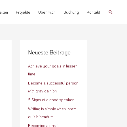
Suchen
eiten
Projekte
Über mich
Buchung
Kontakt
Neueste Beiträge
Achieve your goals in lesser
time
Become a successful person
with gravida nibh
5 Signs of a good speaker
Writing is simple when lorem
quis bibendum
Becoming a great