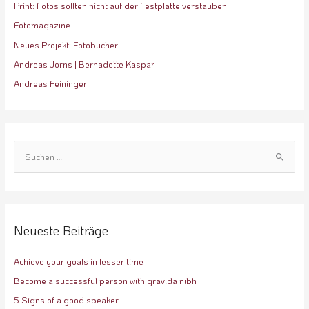
Print: Fotos sollten nicht auf der Festplatte verstauben
Fotomagazine
Neues Projekt: Fotobücher
Andreas Jorns | Bernadette Kaspar
Andreas Feininger
S
u
c
h
e
Neueste Beiträge
n
Achieve your goals in lesser time
n
a
Become a successful person with gravida nibh
c
5 Signs of a good speaker