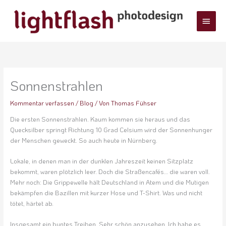
Zum
Haup
Inhalt
springen
Sonnenstrahlen
Kommentar verfassen
/
Blog
/ Von
Thomas Fühser
Die ersten Sonnenstrahlen. Kaum kommen sie heraus und das
Quecksilber springt Richtung 10 Grad Celsium wird der Sonnenhunger
der Menschen geweckt. So auch heute in Nürnberg.
Lokale, in denen man in der dunklen Jahreszeit keinen Sitzplatz
bekommt, waren plötzlich leer. Doch die Straßencafés… die waren voll.
Mehr noch: Die Grippewelle hält Deutschland in Atem und die Mutigen
bekämpfen die Bazillen mit kurzer Hose und T-Shirt. Was und nicht
tötet, härtet ab.
Insgesamt ein buntes Treiben. Sehr schön anzusehen. Ich habe es