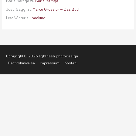
Boris Bethge
zu
Boris Bethge
JosefGaggl
zu
Marco Gressler – Das Buch
Lisa Winter
zu
booking
Copyright © 2026
lightflash photodesign
Rechtshinweise
Impressum
Kosten