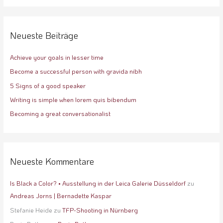
c
h
e
Neueste Beiträge
n
Achieve your goals in lesser time
n
a
Become a successful person with gravida nibh
c
5 Signs of a good speaker
h
Writing is simple when lorem quis bibendum
:
Becoming a great conversationalist
Neueste Kommentare
Is Black a Color? • Ausstellung in der Leica Galerie Düsseldorf
zu
Andreas Jorns | Bernadette Kaspar
Stefanie Heide
zu
TFP-Shooting in Nürnberg