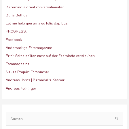
Becoming a great conversationalist
Boris Bethge
Let me help you urna eu felis dapibus
PROGRESS.
Facebook.
Andersartige Fotomagazine
Print: Fotos sollten nicht auf der Festplatte verstauben
Fotomagazine
Neues Projekt: Fotobücher
Andreas Jorns | Bernadette Kaspar
Andreas Feininger
S
u