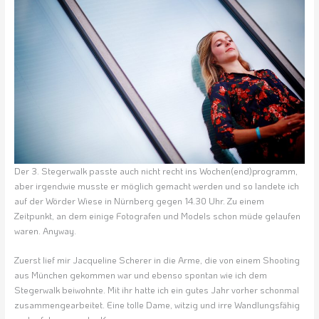
Der 3. Stegerwalk passte auch nicht recht ins Wochen(end)programm,
aber irgendwie musste er möglich gemacht werden und so landete ich
auf der Wörder Wiese in Nürnberg gegen 14.30 Uhr. Zu einem
Zeitpunkt, an dem einige Fotografen und Models schon müde gelaufen
waren. Anyway.
Zuerst lief mir Jacqueline Scherer in die Arme, die von einem Shooting
aus München gekommen war und ebenso spontan wie ich dem
Stegerwalk beiwohnte. Mit ihr hatte ich ein gutes Jahr vorher schonmal
zusammengearbeitet. Eine tolle Dame, witzig und irre Wandlungsfähig