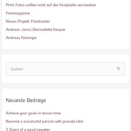
Print: Fotos sollten nicht auf der Festplatte verstauben
Fotomagazine
Neues Projekt: Fotobücher
Andreas Jorns | Bernadette Kaspar
Andreas Feininger
S
u
c
h
e
Neueste Beiträge
n
Achieve your goals in lesser time
n
a
Become a successful person with gravida nibh
c
5 Signs of a good speaker