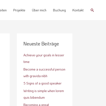
Suchen
eiten
Projekte
Über mich
Buchung
Kontakt
Neueste Beiträge
Achieve your goals in lesser
time
Become a successful person
with gravida nibh
5 Signs of a good speaker
Writing is simple when lorem
quis bibendum
Becoming a great