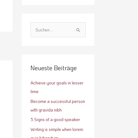
S
u
c
h
e
Neueste Beiträge
n
n
Achieve your goals in lesser
a
time
c
Become a successful person
h
with gravida nibh
:
5 Signs of a good speaker
Writing is simple when lorem
quis bibendum