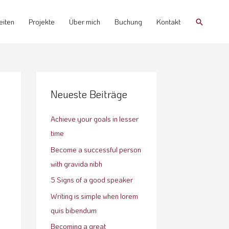
Suchen
eiten
Projekte
Über mich
Buchung
Kontakt
Neueste Beiträge
Achieve your goals in lesser
time
Become a successful person
with gravida nibh
5 Signs of a good speaker
Writing is simple when lorem
quis bibendum
Becoming a great