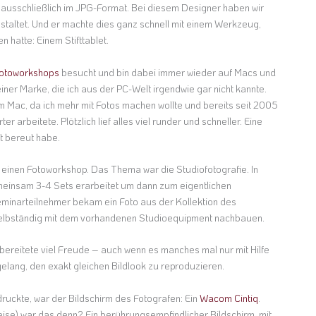
ausschließlich im JPG-Format. Bei diesem Designer haben wir
taltet. Und er machte dies ganz schnell mit einem Werkzeug,
n hatte: Einem Stifttablet.
otoworkshops
besucht und bin dabei immer wieder auf Macs und
iner Marke, die ich aus der PC-Welt irgendwie gar nicht kannte.
m Mac, da ich mehr mit Fotos machen wollte und bereits seit 2005
 arbeitete. Plötzlich lief alles viel runder und schneller. Eine
ht bereut habe.
 einen Fotoworkshop. Das Thema war die Studiofotografie. In
meinsam 3-4 Sets erarbeitet um dann zum eigentlichen
minarteilnehmer bekam ein Foto aus der Kollektion des
 selbständig mit dem vorhandenen Studioequipment nachbauen.
bereitete viel Freude – auch wenn es manches mal nur mit Hilfe
lang, den exakt gleichen Bildlook zu reproduzieren.
ruckte, war der Bildschirm des Fotografen: Ein
Wacom Cintiq
.
eise) war das denn? Ein berührungsempfindlicher Bildschirm, mit