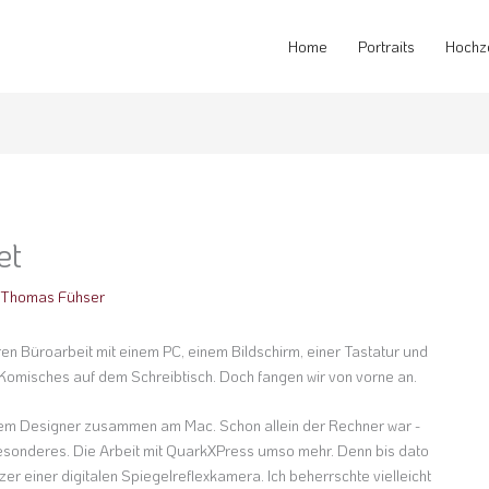
Home
Portraits
Hochz
et
n
Thomas Fühser
n Büroarbeit mit einem PC, einem Bildschirm, einer Tastatur und
s Komisches auf dem Schreibtisch. Doch fangen wir von vorne an.
nem Designer zusammen am Mac. Schon allein der Rechner war -
esonderes. Die Arbeit mit QuarkXPress umso mehr. Denn bis dato
zer einer digitalen Spiegelreflexkamera. Ich beherrschte vielleicht