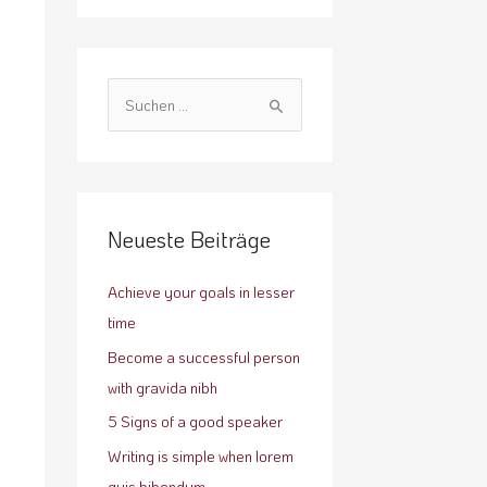
S
u
c
h
e
Neueste Beiträge
n
n
Achieve your goals in lesser
a
time
c
Become a successful person
h
with gravida nibh
:
5 Signs of a good speaker
Writing is simple when lorem
quis bibendum