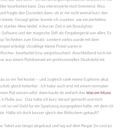
der bearbeiten kann. Das interessierte mich brennend. Also
nd fragte den Dozenten dann, ob er mir nicht einmal kurz den
n könne. Gesagt getan, konnte ich zusehen, wie ein perfektes
r starker Akne leidet, in kurzer Zeit in ein Beautyfoto
Software und der magische Stift als Eingabegerät war alles. Es
p-Techniken zum Einsatz, sondern vieles wurde mit dem
pel erledigt. Unzählige kleine Pickel waren in
ffsicher- bearbeitet bzw. wegretouchiert. Anschließend noch ein
r aus einem Rohdiamant ein professionelles Studiobild mit
as so ein Teil kostet – und zugleich sank meine Euphorie akut.
schob gleich hinterher: „Ich habe auch erst mit einem normalen
nen Rat wissen willst, dann kaufe dir einfach das
Wacom Intuos
 in Ruhe aus.“ Das habe ich kurz darauf gemacht und mich
ich so viel Geld für ein Spielzeug ausgegeben hatte, mit dem ich
nte. Hätte ich doch besser gleich den Bildschirm gekauft?
s Tabet war längst abgebaut und lag auf dem Regal. So cool es