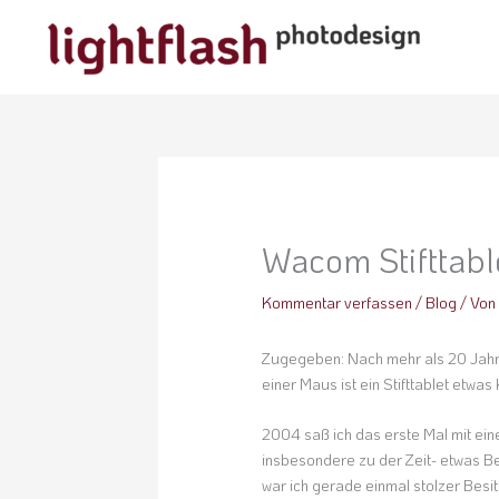
Zum
Inhalt
springen
Wacom Stifttabl
Kommentar verfassen
/
Blog
/ Vo
Zugegeben: Nach mehr als 20 Jahre
einer Maus ist ein Stifttablet etwa
2004 saß ich das erste Mal mit ei
insbesondere zu der Zeit- etwas B
war ich gerade einmal stolzer Besit