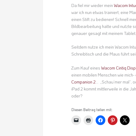
Da fiel mir wieder mein
Wacom Intu
war ich nun etwas trainiert, eine M
einen Stift zu bedienen! Schnell me
Bildbearbeitung hatte und nutzte so
genauer gesagt mit meinem Tablet
Seitdem nutze ich mein Wacom Intu
Schreibtisch und die Maus führt se
Zum Kauf eines
Wacom Cintiq Disp
einen mobilen Menschen wie mich- d
Companion 2
… „Schau’mer mal“, od
iPad 2 kommt mittlerweile in die J
oder?
Diesen Beitrag teilen mit: