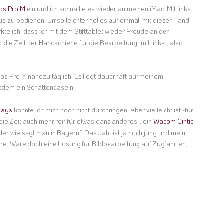
os Pro M
ein und ich schnallte es wieder an meinen iMac. Mit links
aus zu bedienen. Umso leichter fiel es auf einmal, mit dieser Hand
rkte ich, dass ich mit dem Stifttablet wieder Freude an der
 die Zeit der Handschiene für die Bearbeitung „mit links“, also
.
os Pro M nahezu täglich. Es liegt dauerhaft auf meinem
itdem ein Schattendasein.
lays
konnte ich mich noch nicht durchringen. Aber vielleicht ist -für
ie Zeit auch mehr reif für etwas ganz anderes… ein
Wacom Cintiq
er wie sagt man in Bayern? Das Jahr ist ja noch jung und mein
ahre. Wäre doch eine Lösung für Bildbearbeitung auf Zugfahrten,