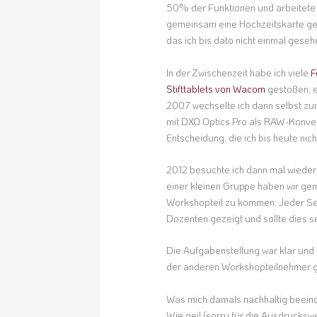
50% der Funktionen und arbeitete 
gemeinsam eine Hochzeitskarte ges
das ich bis dato nicht einmal gesehe
In der Zwischenzeit habe ich viele
F
Stifttablets von Wacom
gestoßen; e
2007 wechselte ich dann selbst zu
mit DXO Optics Pro als RAW-Konverter
Entscheidung, die ich bis heute nic
2012 besuchte ich dann mal wieder
einer kleinen Gruppe haben wir ge
Workshopteil zu kommen: Jeder Se
Dozenten gezeigt und sollte dies
Die Aufgabenstellung war klar und 
der anderen Workshopteilnehmer ge
Was mich damals nachhaltig beeind
Wie geil (sorry für die Ausdrucksw