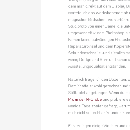
dem man direkt auf dem Display Bil
wartete ich das Workshopende ab u
magischen Bildschirm live vorführe
Studiofoto von einer Dame, die unte
umgewandelt wurde. Photoshop als 
kamen keine aufwändigen Photosho
Reparaturpinsel und dem Kopierstem
Sekundenschnelle -und ziemlich tre
wenig Dodge and Burn und schon wa
Ausstellungsqualität entstanden.
Natürlich frage ich den Dozenten, w
Damit hatte er wohl gerechnet und 
Stifttablet angefangen. Wenn du mei
Pro in der M-Größe
und probiere es
wenige Tage später gefragt, warum 
mich nicht so recht anfreunden kon
Es vergingen einige Wochen und da