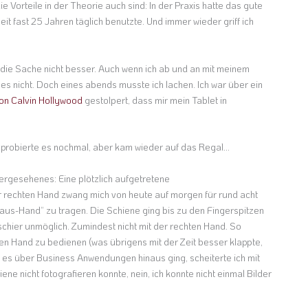
 Vorteile in der Theorie auch sind: In der Praxis hatte das gute
eit fast 25 Jahren täglich benutzte. Und immer wieder griff ich
ie Sache nicht besser. Auch wenn ich ab und an mit meinem
h es nicht. Doch eines abends musste ich lachen. Ich war über ein
von Calvin Hollywood
gestolpert, dass mir mein Tablet in
probierte es nochmal, aber kam wieder auf das Regal…
rgesehenes: Eine plötzlich aufgetretene
rechten Hand zwang mich von heute auf morgen für rund acht
us-Hand“ zu tragen. Die Schiene ging bis zu den Fingerspitzen
chier unmöglich. Zumindest nicht mit der rechten Hand. So
ken Hand zu bedienen (was übrigens mit der Zeit besser klappte,
ld es über Business Anwendungen hinaus ging, scheiterte ich mit
hiene nicht fotografieren konnte, nein, ich konnte nicht einmal Bilder