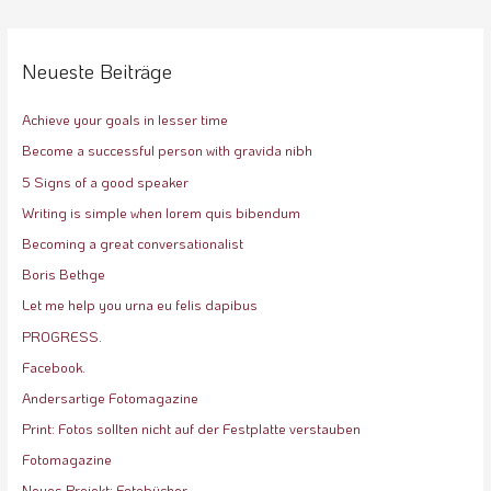
Neueste Beiträge
Achieve your goals in lesser time
Become a successful person with gravida nibh
5 Signs of a good speaker
Writing is simple when lorem quis bibendum
Becoming a great conversationalist
Boris Bethge
Let me help you urna eu felis dapibus
PROGRESS.
Facebook.
Andersartige Fotomagazine
Print: Fotos sollten nicht auf der Festplatte verstauben
Fotomagazine
Neues Projekt: Fotobücher