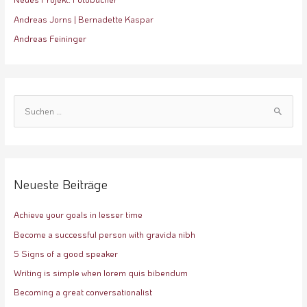
Andreas Jorns | Bernadette Kaspar
Andreas Feininger
S
u
c
h
e
Neueste Beiträge
n
Achieve your goals in lesser time
n
a
Become a successful person with gravida nibh
c
5 Signs of a good speaker
h
Writing is simple when lorem quis bibendum
:
Becoming a great conversationalist