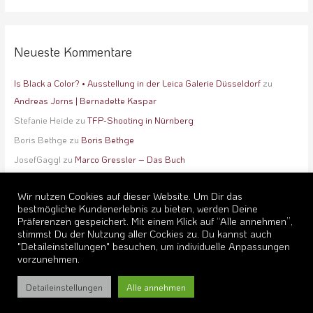
Neueste Kommentare
Is Black a Color? • Ausstellung in der Leica Galerie Düsseldorf
zu
Andreas Jorns | Bernadette Kaspar
Stefanie Heide
zu
TFP-Shooting in Nürnberg
Boris Bethge
zu
Boris Bethge
JosefGaggl
zu
Marco Gressler – Das Buch
Lisa Winter
zu
booking
Wir nutzen Cookies auf dieser Website. Um Dir das
bestmögliche Kundenerlebnis zu bieten, werden Deine
Präferenzen gespeichert. Mit einem Klick auf “Alle annehmen”,
stimmst Du der Nutzung aller Cockies zu. Du kannst auch
"Detaileinstellungen" besuchen, um individuelle Anpassungen
vorzunehmen.
Copyright © 2026
lightflash photodesign
Detaileinstellungen
Alle annehmen
Rechtshinweise
Impressum
Kosten